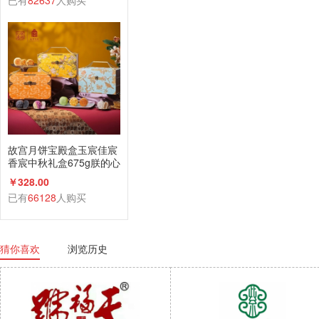
已有
82637
人购买
故宫月饼宝殿盒玉宸佳宸
香宸中秋礼盒675g朕的心
意礼广式蛋黄莲蓉
￥328.00
已有
66128
人购买
猜你喜欢
浏览历史