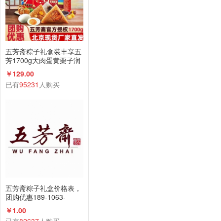
五芳斋粽子礼盒装丰享五
芳1700g大肉蛋黄栗子润
香蜜枣咸鸭蛋组合
￥129.00
已有
95231
人购买
五芳斋粽子礼盒价格表，
团购优惠189-1063-
2198(微信同号)
￥1.00