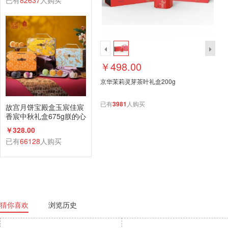
已有
82637
人购买
￥498.00
京华茉莉灵芽茶叶礼盒200g
已有
3981
人购买
故宫月饼宝殿盒玉宸佳宸
香宸中秋礼盒675g朕的心
意礼广式蛋黄莲蓉
￥328.00
已有
66128
人购买
猜你喜欢
浏览历史