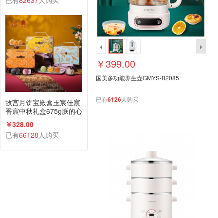
已有
82637
人购买
￥399.00
国美多功能养生壶GMYS-B2085
已有
6126
人购买
故宫月饼宝殿盒玉宸佳宸
香宸中秋礼盒675g朕的心
意礼广式蛋黄莲蓉
￥328.00
已有
66128
人购买