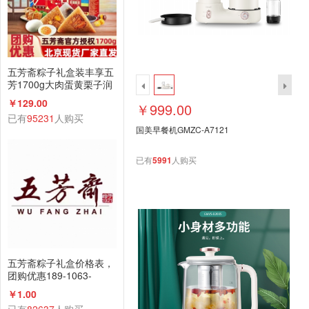
五芳斋粽子礼盒装丰享五
芳1700g大肉蛋黄栗子润
香蜜枣咸鸭蛋组合
￥129.00
￥999.00
已有
95231
人购买
国美早餐机GMZC-A7121
已有
5991
人购买
五芳斋粽子礼盒价格表，
团购优惠189-1063-
2198(微信同号)
￥1.00